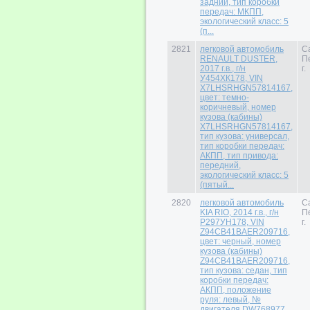
задний, тип коробки
передач: МКПП,
экологический класс: 5
(п...
2821
легковой автомобиль
С
RENAULT DUSTER,
П
2017 г.в., г/н
г.
У454ХК178, VIN
X7LHSRHGN57814167,
цвет: темно-
коричневый, номер
кузова (кабины)
X7LHSRHGN57814167,
тип кузова: универсал,
тип коробки передач:
АКПП, тип привода:
передний,
экологический класс: 5
(пятый...
2820
легковой автомобиль
С
KIA RIO, 2014 г.в., г/н
П
Р297УН178, VIN
г.
Z94CB41BAER209716,
цвет: черный, номер
кузова (кабины)
Z94CB41BAER209716,
тип кузова: седан, тип
коробки передач:
АКПП, положение
руля: левый, №
двигателя DW768977,