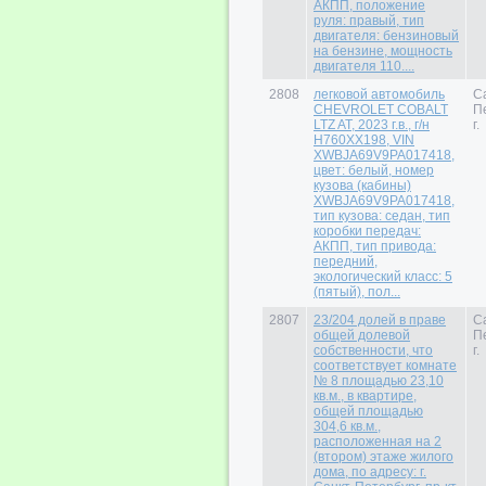
АКПП, положение
руля: правый, тип
двигателя: бензиновый
на бензине, мощность
двигателя 110....
2808
легковой автомобиль
С
CHEVROLET COBALT
П
LTZ AT, 2023 г.в., г/н
г.
H760XX198, VIN
XWBJA69V9PA017418,
цвет: белый, номер
кузова (кабины)
XWBJA69V9PA017418,
тип кузова: седан, тип
коробки передач:
АКПП, тип привода:
передний,
экологический класс: 5
(пятый), пол...
2807
23/204 долей в праве
С
общей долевой
П
собственности, что
г.
соответствует комнате
№ 8 площадью 23,10
кв.м., в квартире,
общей площадью
304,6 кв.м.,
расположенная на 2
(втором) этаже жилого
дома, по адресу: г.