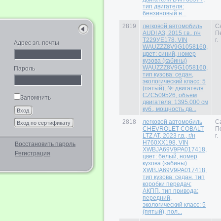
тип двигателя:
бензиновый н...
2819
легковой автомобиль
С
AUDI A3, 2015 г.в., г/н
П
Т229УЕ178, VIN
г.
Адрес эл. почты
WAUZZZ8V9G1058160,
цвет: синий, номер
кузова (кабины)
WAUZZZ8V9G1058160,
Пароль
тип кузова: седан,
экологический класс: 5
(пятый), № двигателя
CZC509526, объем
Запомнить
двигателя: 1395.000 см
куб., мощность дв...
2818
легковой автомобиль
С
CHEVROLET COBALT
П
LTZ AT, 2023 г.в., г/н
г.
H760XX198, VIN
Восстановить пароль
XWBJA69V9PA017418,
Регистрация
цвет: белый, номер
кузова (кабины)
XWBJA69V9PA017418,
тип кузова: седан, тип
коробки передач:
АКПП, тип привода:
передний,
экологический класс: 5
(пятый), пол...