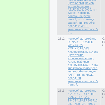
цвет: белый, номер
кузова (прицепа)
A21R22L0119066, тип
кузова: бортовой,
положение руля:
левый, тип привода:
задний, тип коробки
передач: МКПП,
экологический класс: 5
(п...
2812
легковой автомобиль
С
RENAULT DUSTER,
П
2017 г.в., г/н
г.
У454ХК178, VIN
X7LHSRHGN57814167,
цвет: темно-
коричневый, номер
кузова (кабины)
X7LHSRHGN57814167,
тип кузова: универсал,
тип коробки передач:
АКПП, тип привода:
передний,
экологический класс: 5
(пятый...
2811
легковой автомобиль
С
KIA RIO, 2014 г.в., г/н
П
Р297УН178, VIN
г.
Z94CB41BAER209716,
цвет: черный, номер