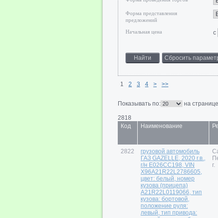
Форма представления
предложений
Начальная цена
c
1
2
3
4
>
>>
Показывать по:
на страниц
2818
Код
Наименование
Р
2822
грузовой автомобиль
С
ГАЗ GAZELLE, 2020 г.в.,
П
г/н Е026СС198, VIN
г.
X96A21R22L2786605,
цвет: белый, номер
кузова (прицепа)
A21R22L0119066, тип
кузова: бортовой,
положение руля:
левый, тип привода: