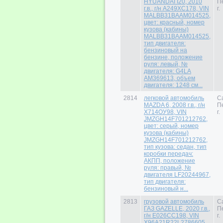
HYUANDAI I20, 2010
П
г.в., г/н А249ХС178, VIN
г.
MALBB31BAAM014525,
цвет: красный, номер
кузова (кабины)
MALBB31BAAM014525,
тип двигателя:
бензиновый на
бензине, положение
руля: левый, №
двигателя: G4LA
AM369613, объем
двигателя: 1248 см...
2814
легковой автомобиль
С
MAZDA 6, 2008 г.в., г/н
П
Х714ОУ98, VIN
г.
JMZGH14F701212762,
цвет: серый, номер
кузова (кабины)
JMZGH14F701212762,
тип кузова: седан, тип
коробки передач:
АКПП, положение
руля: правый, №
двигателя LF20244967,
тип двигателя:
бензиновый н...
2813
грузовой автомобиль
С
ГАЗ GAZELLE, 2020 г.в.,
П
г/н Е026СС198, VIN
г.
X96A21R22L2786605,