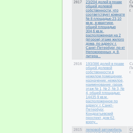
2817
23/204 долей в праве
С
общей долевой
П
собственности, что
г.
соответствует комнате
№ 8 площадью 23,10
кв.м., в квартире,
общей площадью
304,6 кв.м.,
расположенная на 2
(втором) этаже жилого
дома, по адресу: г.
Санкт-Петербург, пр-кт
Непокоренных, д. 8,
литера...
2816
193/386 долей в праве
С
общей долевой
П
собственности в
г.
нежилом помещении,
назначение: нежилое,
наименование: гараж,
этаж № 1, № 2, № 3, №
4, общей площадью:
14435,9 кв.м.,
расположенное по
адресу: г. Санкт-
Петербург,
Кондратьевский
проспект, дом 62,
корпу...
2815
легковой автомобиль
С