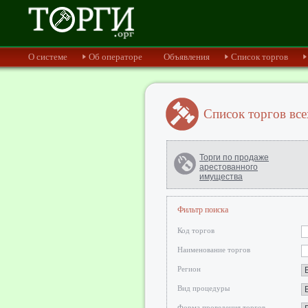
О системе
Об операторе
Объявления
Список торгов
Список торгов все
Торги по продаже
арестованного
имущества
Фильтр поиска
Код торгов
Наименование торгов
Регион
Вид процедуры
Форма проведения торгов