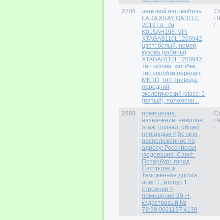
2804
легковой автомобиль
С
LADA XRAY GАВ110,
П
2019 г.в., г/н
г.
K015AH198, VIN
XTAGAB110L1260942,
цвет: белый, номер
кузова (кабины)
XTAGAB110L1260942,
тип кузова: хэтчбек,
тип коробки передач:
МКПП, тип привода:
передний,
экологический класс: 5
(пятый), положени...
2803
помещение,
С
назначение: нежилое,
П
этаж: подвал, общей
г.
площадью 4,50 кв.м.,
расположенное по
адресу: Российская
Федерация, Санкт-
Петербург, город
Сестрорецк,
Таможенная дорога,
дом 11, корпус 1,
строение 4,
помещение 29-Н,
кадастровый №
78:38:0021137:4139