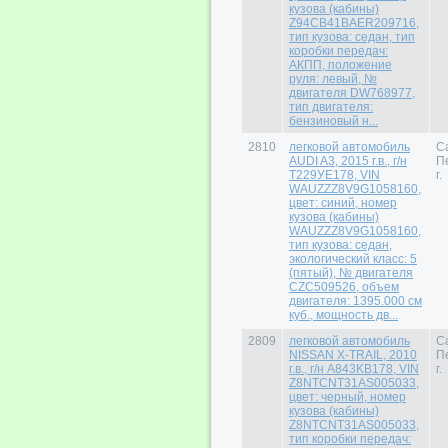
кузова (кабины)
Z94CB41BAER209716,
тип кузова: седан, тип
коробки передач:
АКПП, положение
руля: левый, №
двигателя DW768977,
тип двигателя:
бензиновый н...
2810
легковой автомобиль
С
AUDI A3, 2015 г.в., г/н
П
Т229УЕ178, VIN
г.
WAUZZZ8V9G1058160,
цвет: синий, номер
кузова (кабины)
WAUZZZ8V9G1058160,
тип кузова: седан,
экологический класс: 5
(пятый), № двигателя
CZC509526, объем
двигателя: 1395.000 см
куб., мощность дв...
2809
легковой автомобиль
С
NISSAN X-TRAIL, 2010
П
г.в., г/н A843KB178, VIN
г.
Z8NTCNT31AS005033,
цвет: черный, номер
кузова (кабины)
Z8NTCNT31AS005033,
тип коробки передач: